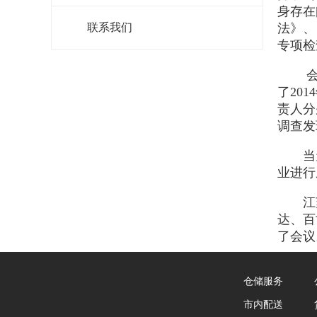
身存在
联系我们
法》、
专项检
会上，
了20
责人分
调查发
当天
业进行
江苏、
达、百
了会议
仓储服务
市内配送